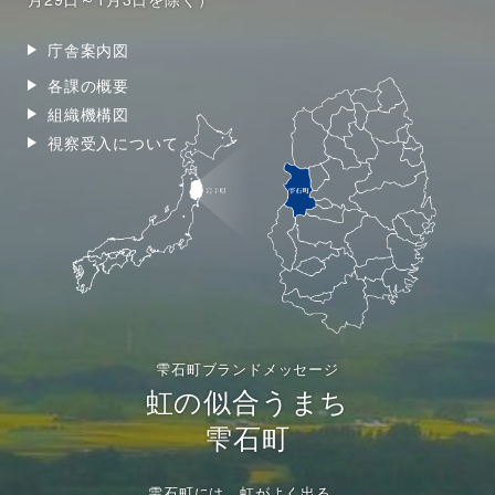
庁舎案内図
各課の概要
組織機構図
視察受入について
雫石町ブランドメッセージ
虹の似合うまち
雫石町
雫石町には、虹がよく出る。