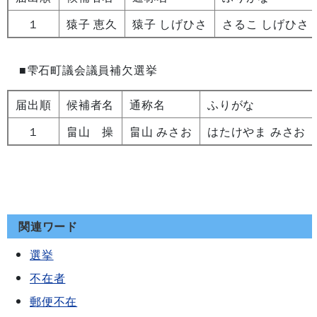
１
猿子 恵久
猿子 しげひさ
さるこ しげひさ
■雫石町議会議員補欠選挙
届出順
候補者名
通称名
ふりがな
１
畠山 操
畠山 みさお
はたけやま みさお
関連ワード
選挙
不在者
郵便不在