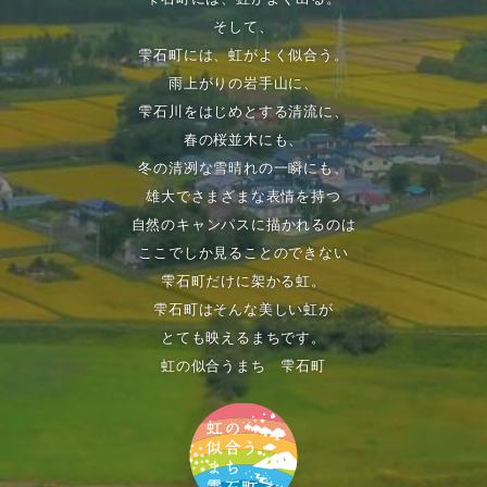
そして、
雫石町には、虹がよく似合う。
雨上がりの岩手山に、
雫石川をはじめとする清流に、
春の桜並木にも、
冬の清冽な雪晴れの一瞬にも、
雄大でさまざまな表情を持つ
自然のキャンパスに描かれるのは
ここでしか見ることのできない
雫石町だけに架かる虹。
雫石町はそんな美しい虹が
とても映えるまちです。
虹の似合うまち 雫石町