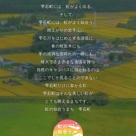
雫石町には、虹がよく出る。
そして、
雫石町には、虹がよく似合う。
雨上がりの岩手山に、
雫石川をはじめとする清流に、
春の桜並木にも、
冬の清冽な雪晴れの一瞬にも、
雄大でさまざまな表情を持つ
自然のキャンパスに描かれるのは
ここでしか見ることのできない
雫石町だけに架かる虹。
雫石町はそんな美しい虹が
とても映えるまちです。
虹の似合うまち 雫石町