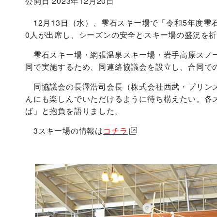
公開日 2023年12月20日
12月13日（水）、雫石スキー場で「令和5年度雫
0人が出席し、シーズンの安全とスキー場の盛況を
雫石スキー場・網張温泉スキー場・岩手高原スノー
同で実施するため、同連絡協議会を設立し、合同での
同協議会の長澤浩司会長（株式会社西武・プリンス
んにも楽しんでいただけるように待ち構えたい。各
ば」と抱負を語りました。
3スキー場の情報は
コチラ