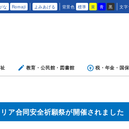
がな
Romaji
よみあげる
背景色
標準
黄
青
黒
文字
福祉
教育・公民館・
図書館
税・年金・
国
エリア合同安全祈願祭が開催されました