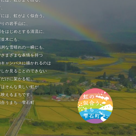
て、
町には、虹がよく似合う。
がりの岩手山に、
川をはじめとする清流に、
桜並木にも、
清冽な雪晴れの一瞬にも、
でさまざまな表情を持つ
のキャンパスに描かれるのは
でしか見ることのできない
町だけに架かる虹。
町はそんな美しい虹が
も映えるまちです。
似合うまち 雫石町