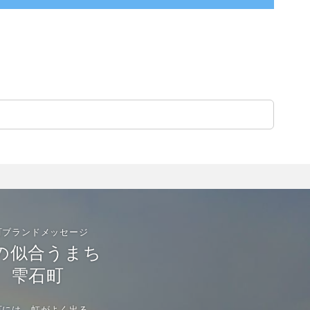
町ブランドメッセージ
の似合うまち
雫石町
町には、虹がよく出る。