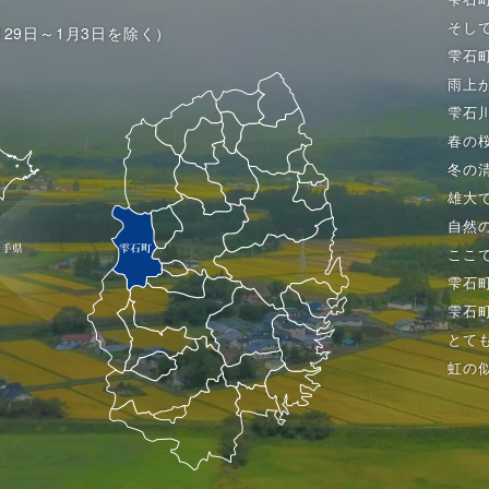
そし
月29日～1月3日を除く）
雫石
雨上
雫石
春の
冬の
雄大
自然
ここ
雫石
雫石
とて
虹の