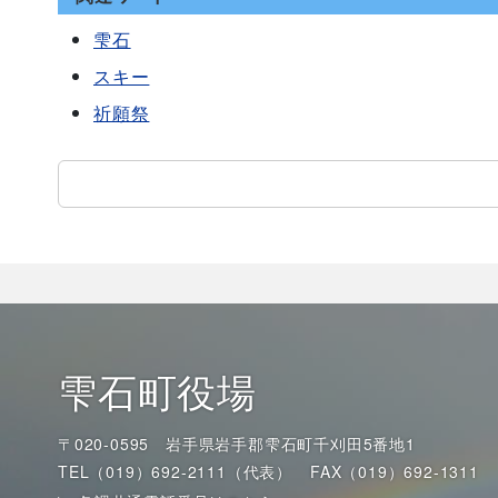
雫石
スキー
祈願祭
雫石町役場
〒020-0595 岩手県岩手郡雫石町千刈田5番地1
TEL（019）692-2111（代表）
FAX（019）692-1311