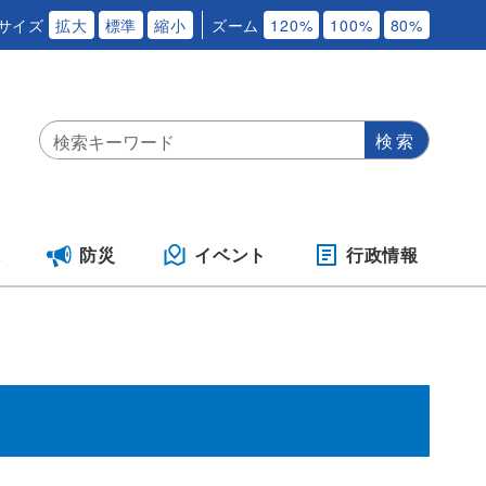
サイズ
拡大
標準
縮小
ズーム
120%
100%
80%
保
防災
イベント
行政情報