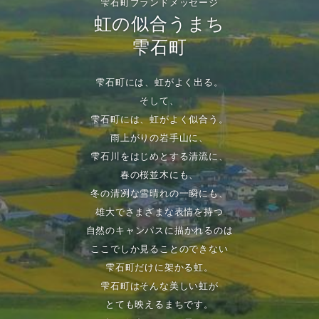
雫石町ブランドメッセージ
虹の似合うまち
雫石町
雫石町には、虹がよく出る。
そして、
雫石町には、虹がよく似合う。
雨上がりの岩手山に、
雫石川をはじめとする清流に、
春の桜並木にも、
冬の清冽な雪晴れの一瞬にも、
雄大でさまざまな表情を持つ
自然のキャンパスに描かれるのは
ここでしか見ることのできない
雫石町だけに架かる虹。
雫石町はそんな美しい虹が
とても映えるまちです。