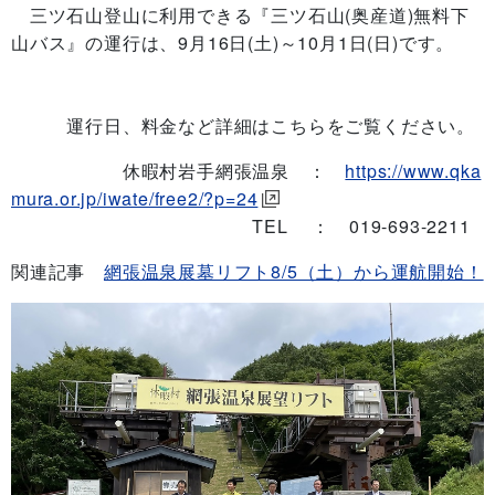
三ツ石山登山に利用できる『三ツ石山(奥産道)無料下
山バス』の運行は、9月16日(土)～10月1日(日)です。
運行日、料金など詳細はこちらをご覧ください。
休暇村岩手網張温泉 ：
https://www.qka
mura.or.jp/iwate/free2/?p=24
TEL ： 019-693-2211
関連記事
網張温泉展墓リフト8/5（土）から運航開始！