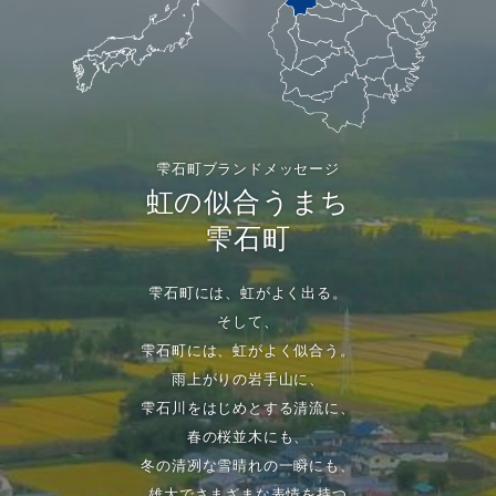
雫石町ブランドメッセージ
虹の似合うまち
雫石町
雫石町には、虹がよく出る。
そして、
雫石町には、虹がよく似合う。
雨上がりの岩手山に、
雫石川をはじめとする清流に、
春の桜並木にも、
冬の清冽な雪晴れの一瞬にも、
雄大でさまざまな表情を持つ