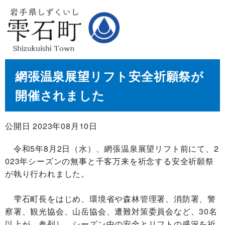
網張温泉展望リフト安全祈願祭が
開催されました
公開日 2023年08月10日
令和5年8月2日（水）、網張温泉展望リフト前にて、2
023年シーズンの無事と千客万来を祈念する安全祈願祭
が執り行われました。
雫石町長をはじめ、環境省や森林管理署、消防署、警
察署、観光協会、山岳協会、遭難対策委員会など、30名
以上が、参列し、シーズン中の安全とリフトの盛況を祈