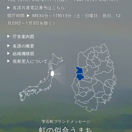
各課共通電話番号はこちら
開庁時間 ▶ 8時30分～17時15分（土・日曜日、祝日、12
月29日～1月3日を除く）
庁舎案内図
各課の概要
組織機構図
視察受入について
雫石町ブランドメッセージ
虹の似合うまち