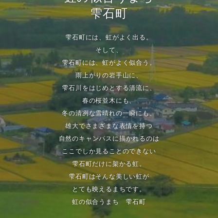
雫石町
雫石町には、虹がよく出る。
そして、
雫石町には、虹がよく似合う。
雨上がりの岩手山に、
雫石川をはじめとする清流に、
春の桜並木にも、
冬の清冽な雪晴れの一瞬にも、
雄大でさまざまな表情を持つ
自然のキャンパスに描かれるのは
ここでしか見ることのできない
雫石町だけに架かる虹。
雫石町はそんな美しい虹が
とても映えるまちです。
虹の似合うまち 雫石町