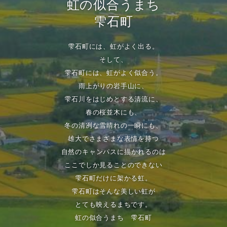
虹の似合うまち
雫石町
雫石町には、虹がよく出る。
そして、
雫石町には、虹がよく似合う。
雨上がりの岩手山に、
雫石川をはじめとする清流に、
春の桜並木にも、
冬の清冽な雪晴れの一瞬にも、
雄大でさまざまな表情を持つ
自然のキャンパスに描かれるのは
ここでしか見ることのできない
雫石町だけに架かる虹。
雫石町はそんな美しい虹が
とても映えるまちです。
虹の似合うまち 雫石町