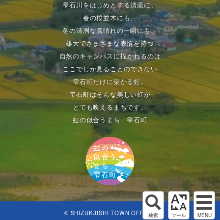
雫石川をはじめとする清流に、
春の桜並木にも、
冬の清冽な雪晴れの一瞬にも、
雄大でさまざまな表情を持つ
自然のキャンパスに描かれるのは
ここでしか見ることのできない
雫石町だけに架かる虹。
雫石町はそんな美しい虹が
とても映えるまちです。
虹の似合うまち 雫石町
© SHIZUKUISHI TOWN OFFICE.