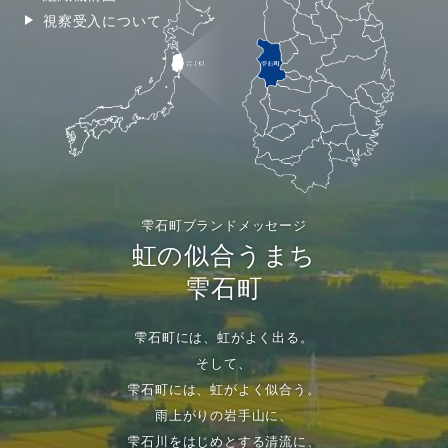
視察受入について
雫石町ブランドメッセージ
虹の似合うまち
雫石町
雫石町には、虹がよく出る。
そして、
雫石町には、虹がよく似合う。
雨上がりの岩手山に、
雫石川をはじめとする清流に、