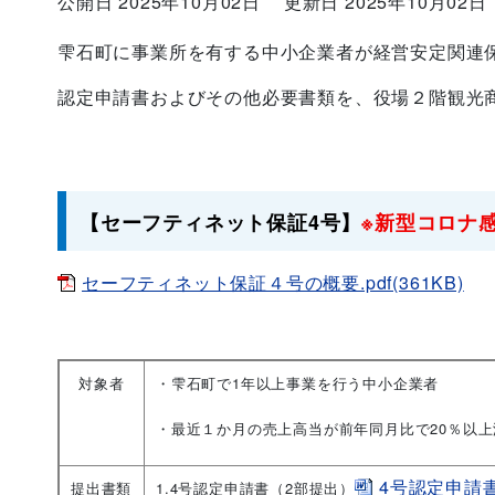
公開日 2025年10月02日
更新日 2025年10月02日
雫石町に事業所を有する中小企業者が経営安定関連
認定申請書およびその他必要書類を、役場２階観光
【セーフティネット保証4号】
※新型コロナ
セーフティネット保証４号の概要.pdf(361KB)
対象者
・雫石町で1年以上事業を行う中小企業者
・最近１か月の売上高当が前年同月比で20％以
4号認定申請書（R
提出書類
1.4号認定申請書（2部提出）