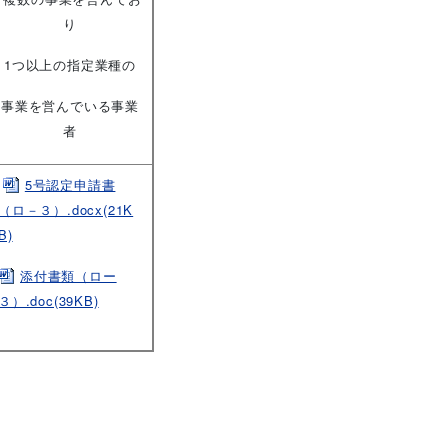
り
1つ以上の指定業種の
事業を営んでいる事業
者
5号認定申請書
（ロ－３）.docx(21K
B)
添付書類（ロー
３）.doc(39KB)