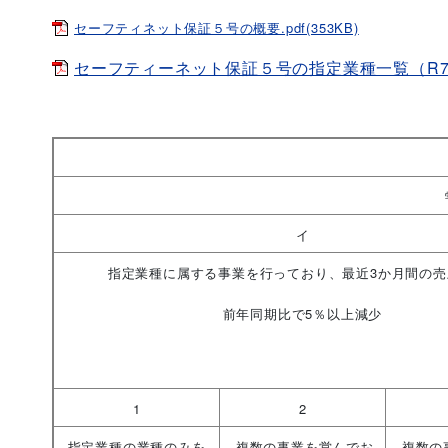
セーフティネット保証５号の概要.pdf(353KB)
セーフティーネット保証５号の指定業種一覧（R7.10.1
イ
指定業種に属する事業を行っており、最近3か月間の売
前年同期比で5％以上減少
1
2
指定業種の業種のみを
複数の事業を営んでお
複数の