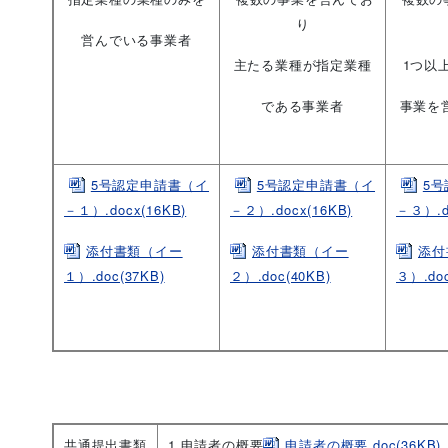
り
営んでいる事業者
主たる業種が指定業種
1つ以
である事業者
事業を
5号認定申請書（イ
5号認定申請書（イ
5
－１）.docx(16KB)
－２）.docx(16KB)
－３）.d
添付書類（イー
添付書類（イー
添付
１）.doc(37KB)
２）.doc(40KB)
３）.doc
共通提出書類
1.申請者の概要
申請者の概要.doc(36KB)