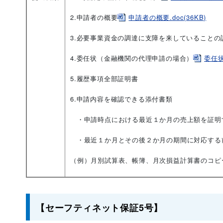
2.申請者の概要
申請者の概要.doc(36KB)
3.必要事業資金の調達に支障を来していることの
4.委任状（金融機関の代理申請の場合）
委任状.
5.履歴事項全部証明書
6.申請内容を確認できる添付書類
・申請時点における最近１か月の売上額を証明
・最近１か月とその後２か月の期間に対応する
（例）月別試算表、帳簿、月次損益計算書のコピ
【セーフティネット保証5号】