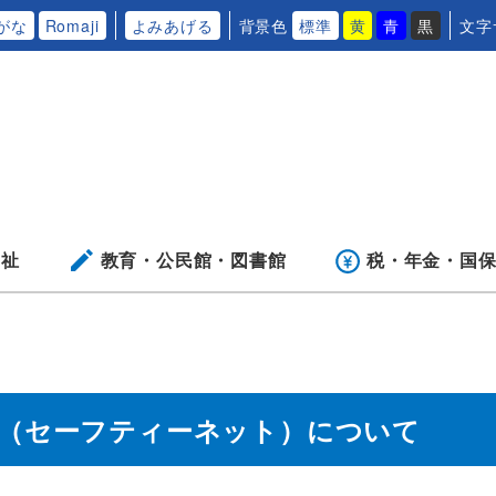
がな
Romaji
よみあげる
背景色
標準
黄
青
黒
文字
福祉
教育・公民館・
図書館
税・年金・
国
証（セーフティーネット）について