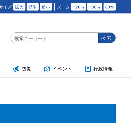
サイズ
拡大
標準
縮小
ズーム
120%
100%
80%
保
防災
イベント
行政情報