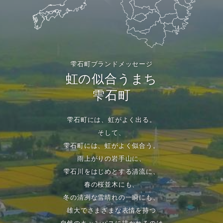
雫石町ブランドメッセージ
虹の似合うまち
雫石町
雫石町には、虹がよく出る。
そして、
雫石町には、虹がよく似合う。
雨上がりの岩手山に、
雫石川をはじめとする清流に、
春の桜並木にも、
冬の清冽な雪晴れの一瞬にも、
雄大でさまざまな表情を持つ