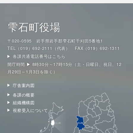
雫石町役場
〒020-0595 岩手県岩手郡雫石町千刈田5番地1
TEL（019）692-2111（代表）
FAX（019）692-1311
各課共通電話番号はこちら
開庁時間 ▶ 8時30分～17時15分（土・日曜日、祝日、12
月29日～1月3日を除く）
庁舎案内図
各課の概要
組織機構図
視察受入について