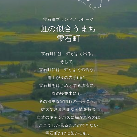
雫石町ブランドメッセージ
虹の似合うまち
雫石町
雫石町には、虹がよく出る。
そして、
雫石町には、虹がよく似合う。
雨上がりの岩手山に、
雫石川をはじめとする清流に、
春の桜並木にも、
冬の清冽な雪晴れの一瞬にも、
雄大でさまざまな表情を持つ
自然のキャンパスに描かれるのは
ここでしか見ることのできない
雫石町だけに架かる虹。