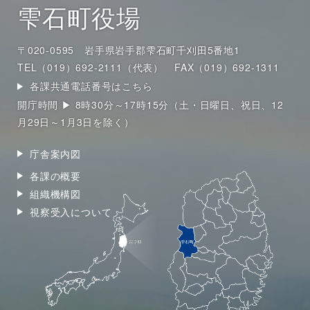
雫石町役場
〒020-0595 岩手県岩手郡雫石町千刈田5番地1
TEL（019）692-2111（代表）
FAX（019）692-1311
各課共通電話番号はこちら
開庁時間 ▶ 8時30分～17時15分（土・日曜日、祝日、12
月29日～1月3日を除く）
庁舎案内図
各課の概要
組織機構図
視察受入について