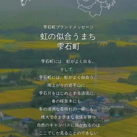
雫石町ブランドメッセージ
虹の似合うまち
雫石町
雫石町には、虹がよく出る。
そして、
雫石町には、虹がよく似合う。
雨上がりの岩手山に、
雫石川をはじめとする清流に、
春の桜並木にも、
冬の清冽な雪晴れの一瞬にも、
雄大でさまざまな表情を持つ
自然のキャンパスに描かれるのは
ここでしか見ることのできない