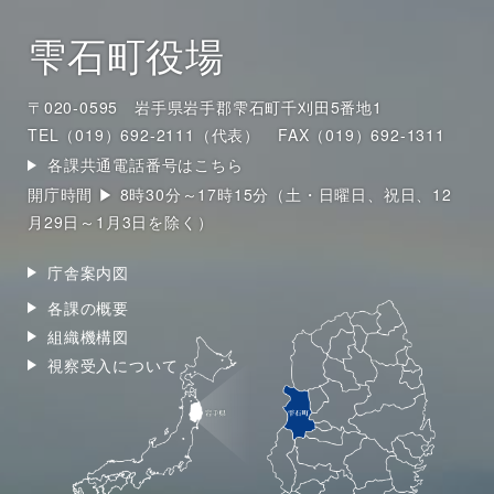
雫石町役場
〒020-0595 岩手県岩手郡雫石町千刈田5番地1
TEL（019）692-2111（代表）
FAX（019）692-1311
各課共通電話番号はこちら
開庁時間 ▶ 8時30分～17時15分（土・日曜日、祝日、12
月29日～1月3日を除く）
庁舎案内図
各課の概要
組織機構図
視察受入について