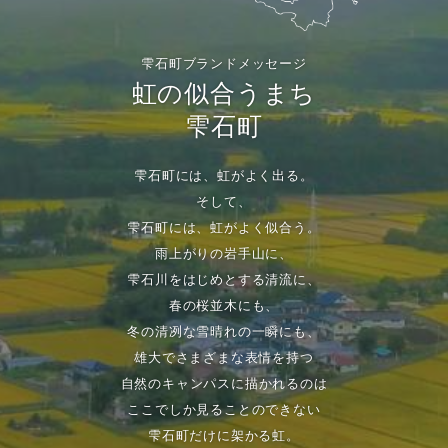
雫石町ブランドメッセージ
虹の似合うまち
雫石町
雫石町には、虹がよく出る。
そして、
雫石町には、虹がよく似合う。
雨上がりの岩手山に、
雫石川をはじめとする清流に、
春の桜並木にも、
冬の清冽な雪晴れの一瞬にも、
雄大でさまざまな表情を持つ
自然のキャンパスに描かれるのは
ここでしか見ることのできない
雫石町だけに架かる虹。