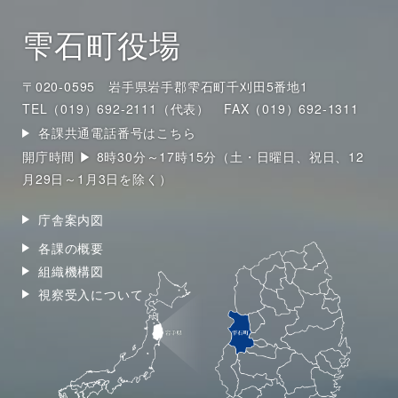
雫石町役場
〒020-0595 岩手県岩手郡雫石町千刈田5番地1
TEL（019）692-2111（代表）
FAX（019）692-1311
各課共通電話番号はこちら
開庁時間 ▶ 8時30分～17時15分（土・日曜日、祝日、12
月29日～1月3日を除く）
庁舎案内図
各課の概要
組織機構図
視察受入について