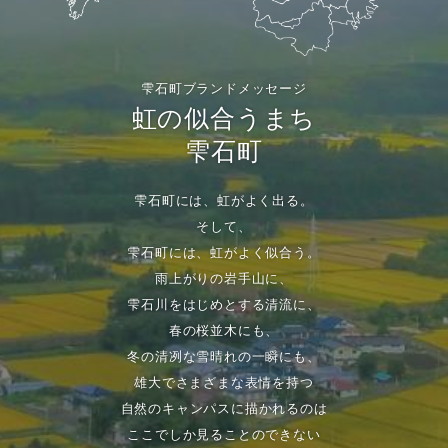
雫石町ブランドメッセージ
虹の似合うまち
雫石町
雫石町には、虹がよく出る。
そして、
雫石町には、虹がよく似合う。
雨上がりの岩手山に、
雫石川をはじめとする清流に、
春の桜並木にも、
冬の清冽な雪晴れの一瞬にも、
雄大でさまざまな表情を持つ
自然のキャンパスに描かれるのは
ここでしか見ることのできない