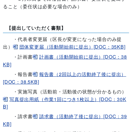
ること（委任状は必要な場合のみ）
【提出していただく書類】
・代表者変更届（区長が変更になった場合のみ提
団体変更届（活動開始前に提出）[DOC：35KB]
出）
計画書（活動開始前に提出）[DOC：38
・計画書
KB]
報告書（2回以上の活動終了後に提出）
・報告書
[DOC：38.5KB]
・実施写真（活動前・活動後の状態が分かるもの）
写真提出用紙（作業1回につき1枚以上）[DOC：30K
B]
請求書（活動終了後に提出）[DOC：39
・請求書
KB]