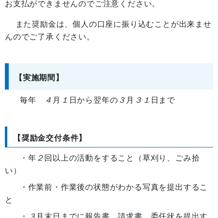
お支払ができませんのでご注意ください。
また奨励金は、個人の口座に振り込むことが出来ませ
んのでご了承ください。
【実施期間】
毎年
４
月
１
日から翌年の
３
月
３１
日まで
【奨励金交付条件】
・年
２
回以上の活動をすること
（草刈り、ごみ拾
い）
・作業前・作業後の状態がわかる写真を提出するこ
と
・
３
月末日までに報告書、請求書、委任状を提出す