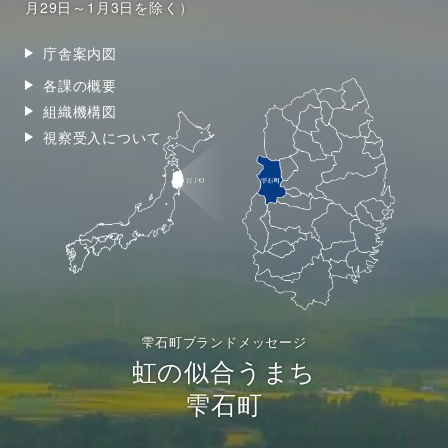
月29日～1月3日を除く）
庁舎案内図
各課の概要
組織機構図
視察受入について
雫石町ブランドメッセージ
虹の似合うまち
雫石町