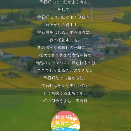
雫石町には、虹がよく出る。
そして、
雫石町には、虹がよく似合う。
雨上がりの岩手山に、
雫石川をはじめとする清流に、
春の桜並木にも、
冬の清冽な雪晴れの一瞬にも、
雄大でさまざまな表情を持つ
自然のキャンパスに描かれるのは
ここでしか見ることのできない
雫石町だけに架かる虹。
雫石町はそんな美しい虹が
とても映えるまちです。
虹の似合うまち 雫石町