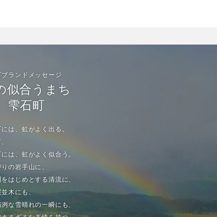
町ブランドメッセージ
の似合うまち
雫石町
町には、虹がよく出る。
て、
町には、虹がよく似合う。
がりの岩手山に、
川をはじめとする清流に、
桜並木にも、
清冽な雪晴れの一瞬にも、