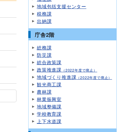
地域包括支援センター
税務課
出納課
庁舎2階
総務課
防災課
総合政策課
政策推進課
（2022年度で廃止）
地域づくり推進課
（2022年度で廃止）
観光商工課
農林課
林業振興室
地域整備課
学校教育課
上下水道課