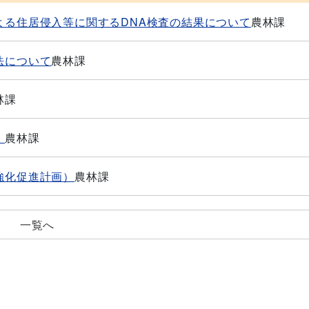
よる住居侵入等に関するDNA検査の結果について
農林課
法について
農林課
林課
！
農林課
強化促進計画）
農林課
一覧へ