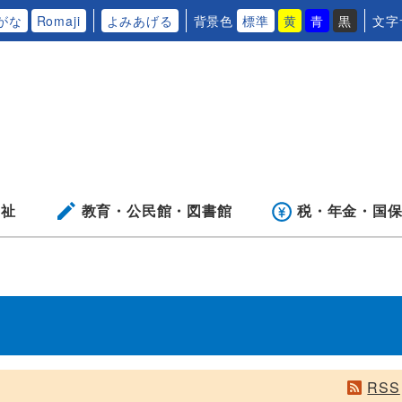
がな
Romaji
よみあげる
背景色
標準
黄
青
黒
文字
福祉
教育・公民館・
図書館
税・年金・
国
RSS