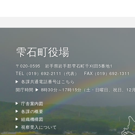
雫石町役場
〒020-0595 岩手県岩手郡雫石町千刈田5番地1
TEL（019）692-2111（代表）
FAX（019）692-1311
各課共通電話番号はこちら
開庁時間 ▶ 8時30分～17時15分（土・日曜日、祝日、12
庁舎案内図
各課の概要
組織機構図
視察受入について