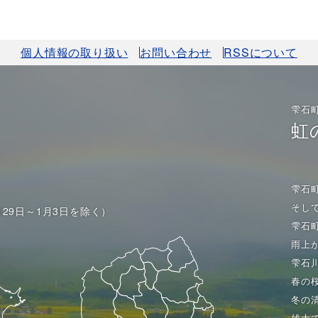
個人情報の取り扱い
お問い合わせ
RSSについて
雫石
虹
雫石
そし
月29日～1月3日を除く）
雫石
雨上
雫石
春の
冬の