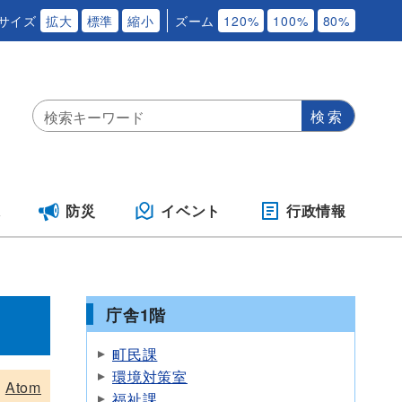
サイズ
拡大
標準
縮小
ズーム
120%
100%
80%
保
防災
イベント
行政情報
庁舎1階
町民課
環境対策室
Atom
福祉課