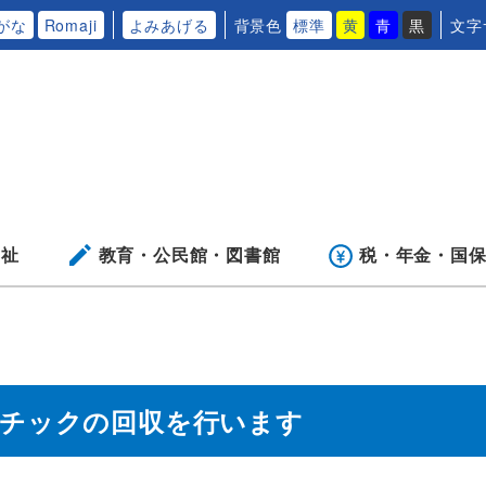
がな
Romaji
よみあげる
背景色
標準
黄
青
黒
文字
福祉
教育・公民館・
図書館
税・年金・
国
スチックの回収を行います