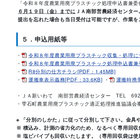
「令和８年度農業用廃プラスチック処理申込書兼委
６月１９日（金）までに
ＪＡ南部営農経済センター
提出を忘れた場合も当日受付は可能ですが、作業を
５．申込用紙等
令和８年度農業用廃プラスチック収集・処理について 
・
令和８年度農業用廃プラスチック処理申込書兼委任状
・
R8分別の仕方チラシ[PDF：1.45MB]
・
運搬車表示義務[PDF：33.6KB]
運搬時携帯
・
・
・ＪＡ新いわて 南部営農経済センター
TEL
69
・雫石町農業用廃プラスチック適正処理推進協議会
※ 「分別のしかた」に従って分別して下さい。金具
※ 積込み、計測の省力化のため、なるべく専用回
※ 塩ビパイプも回収いたします。（専用回収袋は使