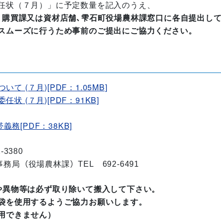
任状（７月）」に予定数量を記入のうえ、
､購買課又は資材店舗､雫石町役場農林課窓口に各自提出し
スムーズに行うため事前のご提出にご協力ください。
(７月)[PDF：1.05MB]
 (７月)[PDF：91KB]
義務[PDF：38KB]
2-3380
事務局
（
役場農林課
）
TEL
692-6491
や異物等は必ず取り除いて搬入して下さい。
収袋を使用するようご協力お願いします。
用できません）