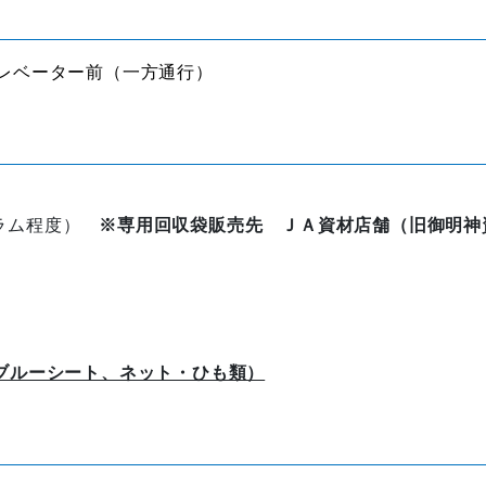
レベーター前（一方通行）
グラム程度）
※専用回収袋販売先 ＪＡ資材店舗（旧御明神
ブルーシート、ネット・ひも類）