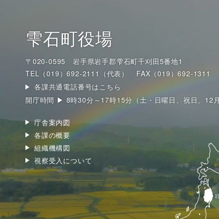
雫石町役場
〒020-0595 岩手県岩手郡雫石町千刈田5番地1
TEL（019）692-2111（代表）
FAX（019）692-1311
各課共通電話番号はこちら
開庁時間 ▶ 8時30分～17時15分（土・日曜日、祝日、12
庁舎案内図
各課の概要
組織機構図
視察受入について