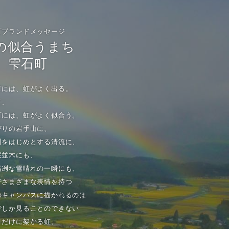
町ブランドメッセージ
の似合うまち
雫石町
町には、虹がよく出る。
て、
町には、虹がよく似合う。
がりの岩手山に、
川をはじめとする清流に、
桜並木にも、
清冽な雪晴れの一瞬にも、
でさまざまな表情を持つ
のキャンパスに描かれるのは
でしか見ることのできない
町だけに架かる虹。