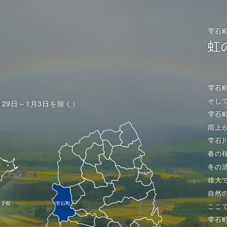
雫石
虹
雫石
そし
月29日～1月3日を除く）
雫石
雨上
雫石
春の
冬の
雄大
自然
ここ
雫石