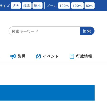
サイズ
拡大
標準
縮小
ズーム
120%
100%
80%
保
防災
イベント
行政情報