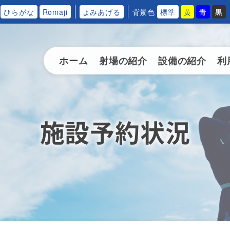
ひらがな
Romaji
よみあげる
背景色
標準
黄
青
黒
ホーム
射場の紹介
設備の紹介
利
施設予約状況