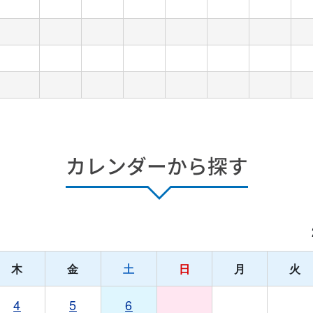
カレンダーから探す
月
木
金
土
日
月
火
4
5
6