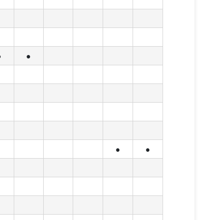
●
●
●
●