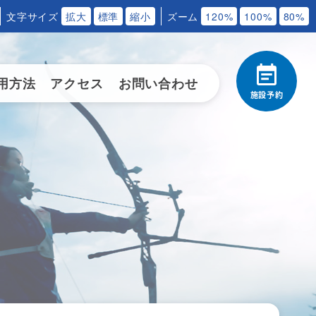
文字サイズ
拡大
標準
縮小
ズーム
120%
100%
80%
用方法
アクセス
お問い合わせ
施設予約