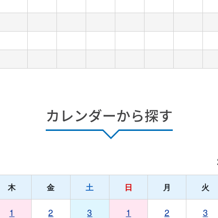
カレンダーから探す
月
木
金
土
日
月
火
1
2
3
1
2
3