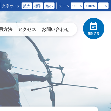
文字サイズ
拡大
標準
縮小
ズーム
120%
100%
80%
用方法
アクセス
お問い合わせ
施設予約