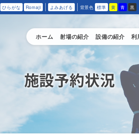
ひらがな
Romaji
よみあげる
背景色
標準
黄
青
黒
ホーム
射場の紹介
設備の紹介
利
施設予約状況