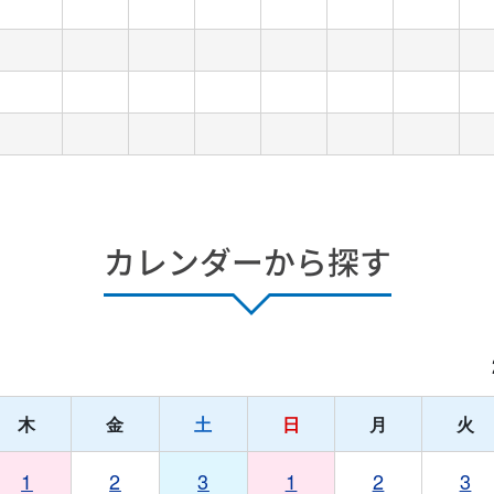
カレンダーから探す
月
木
金
土
日
月
火
1
2
3
1
2
3