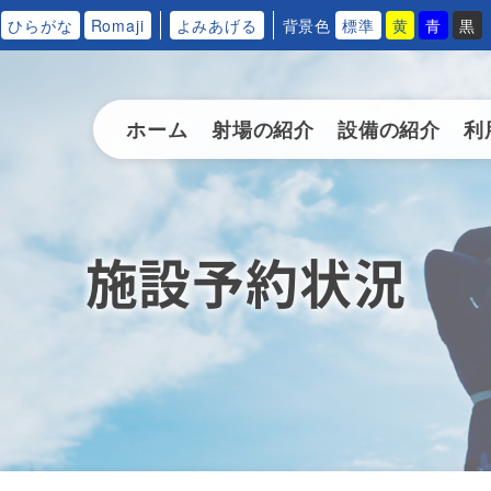
ひらがな
Romaji
よみあげる
背景色
標準
黄
青
黒
ホーム
射場の紹介
設備の紹介
利
施設予約状況