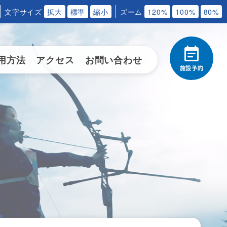
文字サイズ
拡大
標準
縮小
ズーム
120%
100%
80%
用方法
アクセス
お問い合わせ
施設予約