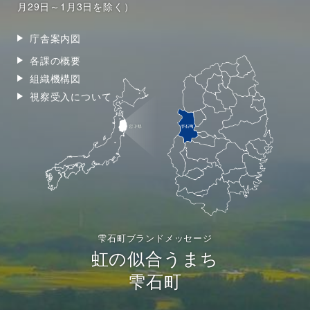
月29日～1月3日を除く）
庁舎案内図
各課の概要
組織機構図
視察受入について
雫石町ブランドメッセージ
虹の似合うまち
雫石町