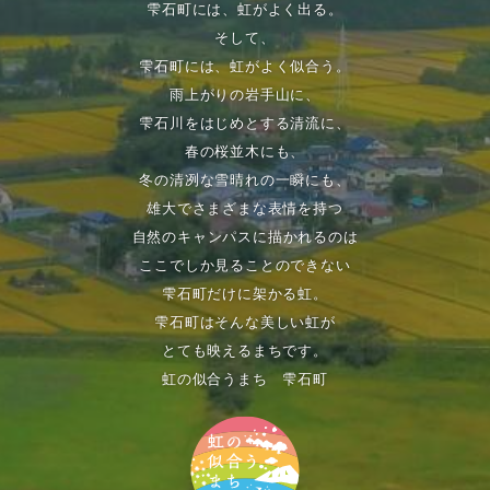
雫石町には、虹がよく出る。
そして、
雫石町には、虹がよく似合う。
雨上がりの岩手山に、
雫石川をはじめとする清流に、
春の桜並木にも、
冬の清冽な雪晴れの一瞬にも、
雄大でさまざまな表情を持つ
自然のキャンパスに描かれるのは
ここでしか見ることのできない
雫石町だけに架かる虹。
雫石町はそんな美しい虹が
とても映えるまちです。
虹の似合うまち 雫石町