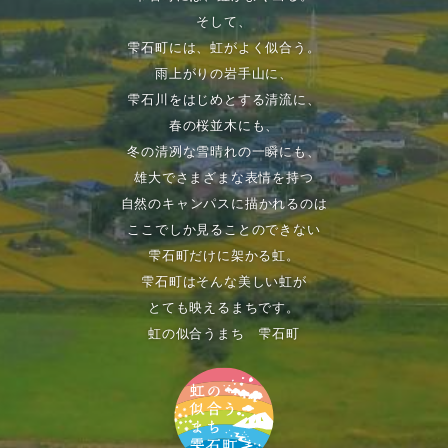
そして、
雫石町には、虹がよく似合う。
雨上がりの岩手山に、
雫石川をはじめとする清流に、
春の桜並木にも、
冬の清冽な雪晴れの一瞬にも、
雄大でさまざまな表情を持つ
自然のキャンパスに描かれるのは
ここでしか見ることのできない
雫石町だけに架かる虹。
雫石町はそんな美しい虹が
とても映えるまちです。
虹の似合うまち 雫石町