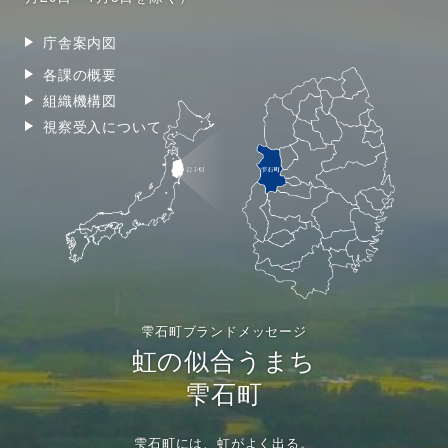
庁舎案内図
各課の概要
組織機構図
視察受入について
雫石町ブランドメッセージ
虹の似合うまち
雫石町
雫石町には、虹がよく出る。