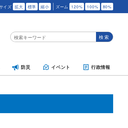
サイズ
拡大
標準
縮小
ズーム
120%
100%
80%
保
防災
イベント
行政情報