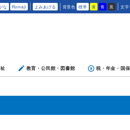
がな
Romaji
よみあげる
背景色
標準
黄
青
黒
文字
福祉
教育・公民館・
図書館
税・年金・
国