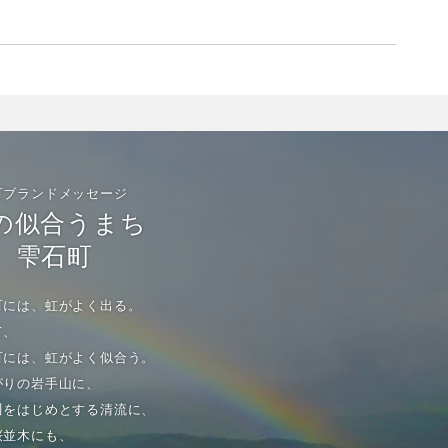
町ブランドメッセージ
の似合うまち
雫石町
町には、虹がよく出る。
て、
町には、虹がよく似合う。
がりの岩手山に、
川をはじめとする清流に、
桜並木にも、