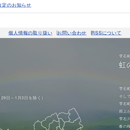
改定のお知らせ
個人情報の取り扱い
お問い合わせ
RSSについて
雫石
虹
雫石
そし
月29日～1月3日を除く）
雫石
雨上
雫石
春の