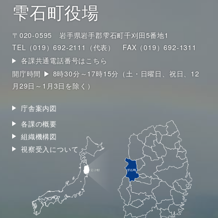
雫石町役場
〒020-0595 岩手県岩手郡雫石町千刈田5番地1
TEL（019）692-2111（代表）
FAX（019）692-1311
各課共通電話番号はこちら
開庁時間 ▶ 8時30分～17時15分（土・日曜日、祝日、12
月29日～1月3日を除く）
庁舎案内図
各課の概要
組織機構図
視察受入について