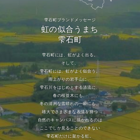
雫石町ブランドメッセージ
虹の似合うまち
雫石町
雫石町には、虹がよく出る。
そして、
雫石町には、虹がよく似合う。
雨上がりの岩手山に、
雫石川をはじめとする清流に、
春の桜並木にも、
冬の清冽な雪晴れの一瞬にも、
雄大でさまざまな表情を持つ
自然のキャンパスに描かれるのは
ここでしか見ることのできない
雫石町だけに架かる虹。