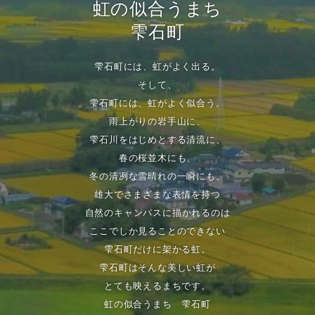
虹の似合うまち
雫石町
雫石町には、虹がよく出る。
そして、
雫石町には、虹がよく似合う。
雨上がりの岩手山に、
雫石川をはじめとする清流に、
春の桜並木にも、
冬の清冽な雪晴れの一瞬にも、
雄大でさまざまな表情を持つ
自然のキャンパスに描かれるのは
ここでしか見ることのできない
雫石町だけに架かる虹。
雫石町はそんな美しい虹が
とても映えるまちです。
虹の似合うまち 雫石町