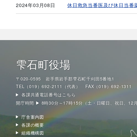
2024年03月08日
休日救急当番医及び休日当番薬
雫石町役場
〒020-0595 岩手県岩手郡雫石町千刈田5番地1
TEL（019）692-2111（代表）
FAX（019）692-1311
各課共通電話番号はこちら
開庁時間 ▶ 8時30分～17時15分（土・日曜日、祝日、12
庁舎案内図
各課の概要
組織機構図