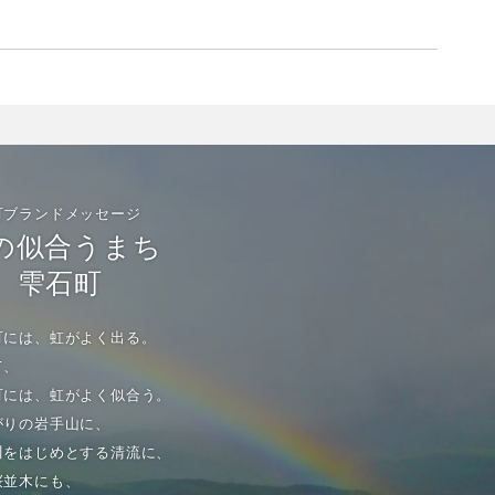
町ブランドメッセージ
の似合うまち
雫石町
町には、虹がよく出る。
て、
町には、虹がよく似合う。
がりの岩手山に、
川をはじめとする清流に、
桜並木にも、