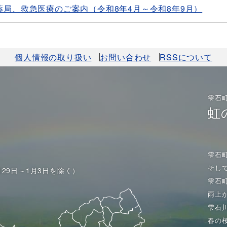
局、救急医療のご案内（令和8年4月～令和8年9月）
個人情報の取り扱い
お問い合わせ
RSSについて
雫石
虹
雫石
そし
月29日～1月3日を除く）
雫石
雨上
雫石
春の