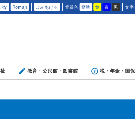
がな
Romaji
よみあげる
背景色
標準
黄
青
黒
文字
福祉
教育・公民館・
図書館
税・年金・
国