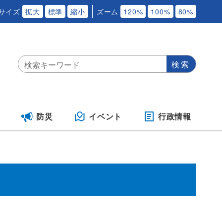
サイズ
拡大
標準
縮小
ズーム
120%
100%
80%
保
防災
イベント
行政情報