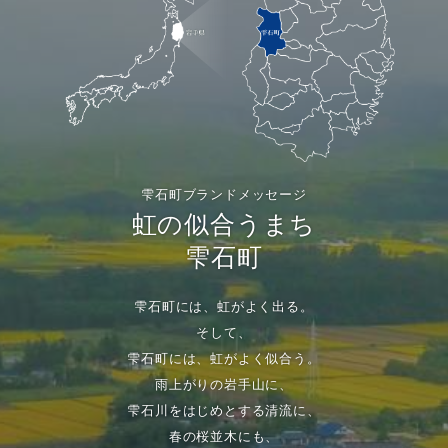
雫石町ブランドメッセージ
虹の似合うまち
雫石町
雫石町には、虹がよく出る。
そして、
雫石町には、虹がよく似合う。
雨上がりの岩手山に、
雫石川をはじめとする清流に、
春の桜並木にも、