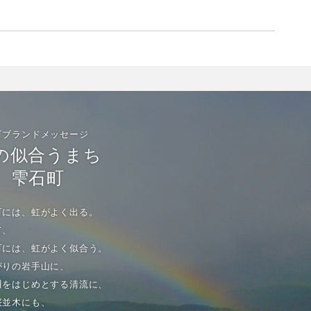
町ブランドメッセージ
の似合うまち
雫石町
町には、虹がよく出る。
て、
町には、虹がよく似合う。
がりの岩手山に、
川をはじめとする清流に、
桜並木にも、