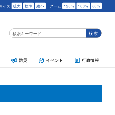
サイズ
拡大
標準
縮小
ズーム
120%
100%
80%
保
防災
イベント
行政情報