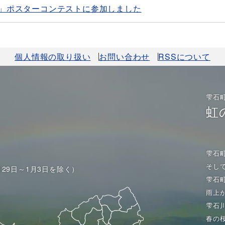
1」ポスターコンテストに参加しました
個人情報の取り扱い
お問い合わせ
RSSについて
雫石
虹
雫石
そし
月29日～1月3日を除く）
雫石
雨上
雫石
春の