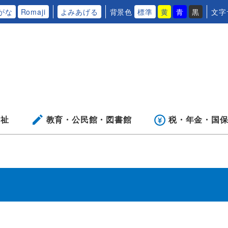
がな
Romaji
よみあげる
背景色
標準
黄
青
黒
文字
福祉
教育・公民館・
図書館
税・年金・
国