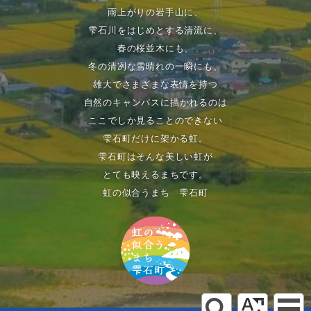
雨上がりの岩手山に、
雫石川をはじめとする清流に、
春の桜並木にも、
冬の清冽な雪晴れの一瞬にも、
雄大でさまざまな表情を持つ
自然のキャンパスに描かれるのは
ここでしか見ることのできない
雫石町だけに架かる虹。
雫石町はそんな美しい虹が
とても映えるまちです。
虹の似合うまち 雫石町