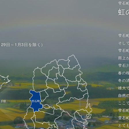
雫石
虹
雫石
そし
月29日～1月3日を除く）
雫石
雨上
雫石
春の
冬の
雄大
自然
ここ
雫石
雫石
とて