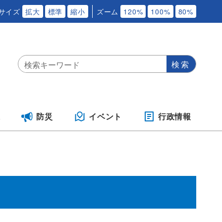
サイズ
拡大
標準
縮小
ズーム
120%
100%
80%
保
防災
イベント
行政情報