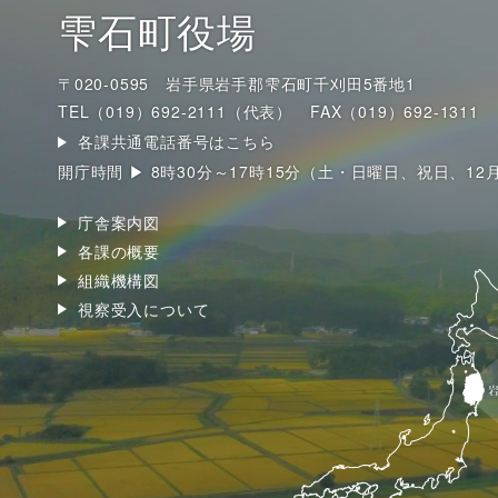
雫石町役場
〒020-0595 岩手県岩手郡雫石町千刈田5番地1
TEL（019）692-2111（代表）
FAX（019）692-1311
各課共通電話番号はこちら
開庁時間 ▶ 8時30分～17時15分（土・日曜日、祝日、12
庁舎案内図
各課の概要
組織機構図
視察受入について