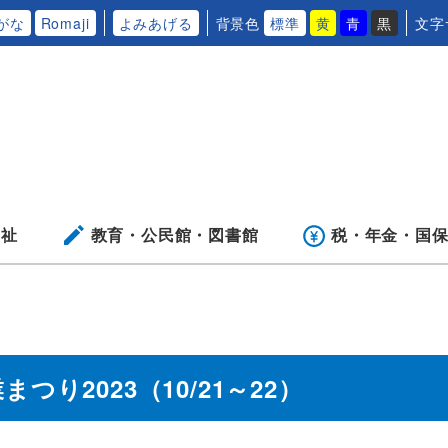
がな
Romaji
よみあげる
背景色
標準
黄
青
黒
文字
福祉
教育・公民館・
図書館
税・年金・
国
り2023（10/21～22）