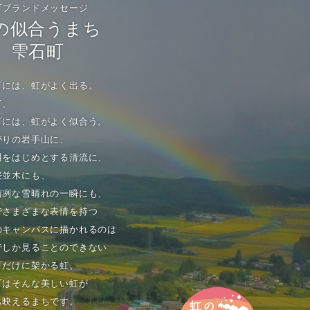
町ブランドメッセージ
の似合うまち
雫石町
町には、虹がよく出る。
て、
町には、虹がよく似合う。
がりの岩手山に、
川をはじめとする清流に、
桜並木にも、
清冽な雪晴れの一瞬にも、
でさまざまな表情を持つ
のキャンパスに描かれるのは
でしか見ることのできない
町だけに架かる虹。
町はそんな美しい虹が
も映えるまちです。