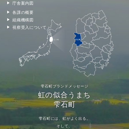
庁舎案内図
各課の概要
組織機構図
視察受入について
雫石町ブランドメッセージ
虹の似合うまち
雫石町
雫石町には、虹がよく出る。
そして、