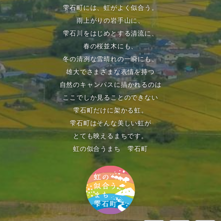
雫石町には、虹がよく似合う。
雨上がりの岩手山に、
雫石川をはじめとする清流に、
春の桜並木にも、
冬の清冽な雪晴れの一瞬にも、
雄大でさまざまな表情を持つ
自然のキャンパスに描かれるのは
ここでしか見ることのできない
雫石町だけに架かる虹。
雫石町はそんな美しい虹が
とても映えるまちです。
虹の似合うまち 雫石町