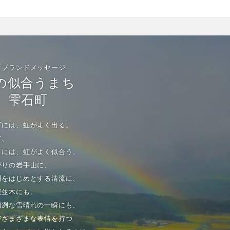
町ブランドメッセージ
の似合うまち
雫石町
町には、虹がよく出る。
て、
町には、虹がよく似合う。
がりの岩手山に、
川をはじめとする清流に、
桜並木にも、
清冽な雪晴れの一瞬にも、
でさまざまな表情を持つ