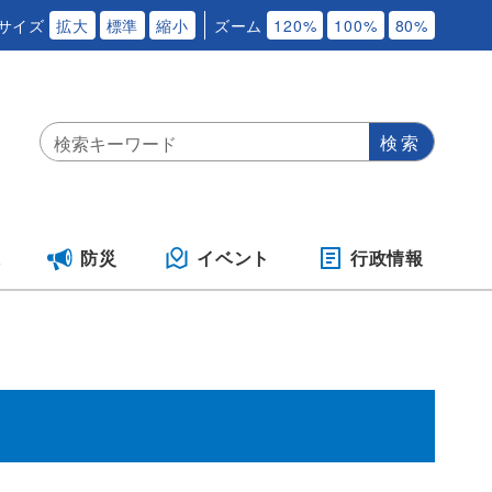
サイズ
拡大
標準
縮小
ズーム
120%
100%
80%
保
防災
イベント
行政情報