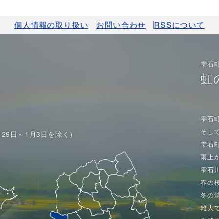
個人情報の取り扱い
お問い合わせ
RSSについて
雫石
虹
雫石
そし
月29日～1月3日を除く）
雫石
雨上
雫石
春の
冬の
雄大