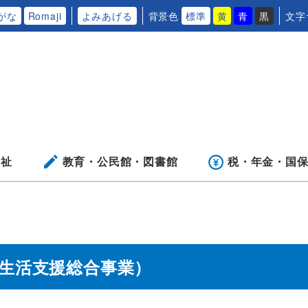
がな
Romaji
よみあげる
背景色
標準
黄
青
黒
文字
福祉
教育・公民館・
図書館
税・年金・
国
生活支援総合事業）