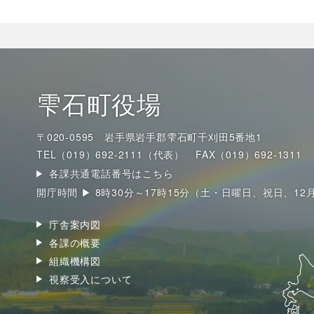
雫石町役場
〒020-0595 岩手県岩手郡雫石町千刈田5番地1
TEL（019）692-2111（代表）
FAX（019）692-1311
各課共通電話番号はこちら
開庁時間 ▶ 8時30分～17時15分（土・日曜日、祝日、12
庁舎案内図
各課の概要
組織機構図
視察受入について