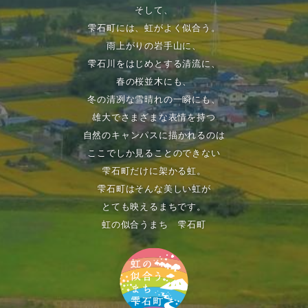
そして、
雫石町には、虹がよく似合う。
雨上がりの岩手山に、
雫石川をはじめとする清流に、
春の桜並木にも、
冬の清冽な雪晴れの一瞬にも、
雄大でさまざまな表情を持つ
自然のキャンパスに描かれるのは
ここでしか見ることのできない
雫石町だけに架かる虹。
雫石町はそんな美しい虹が
とても映えるまちです。
虹の似合うまち 雫石町