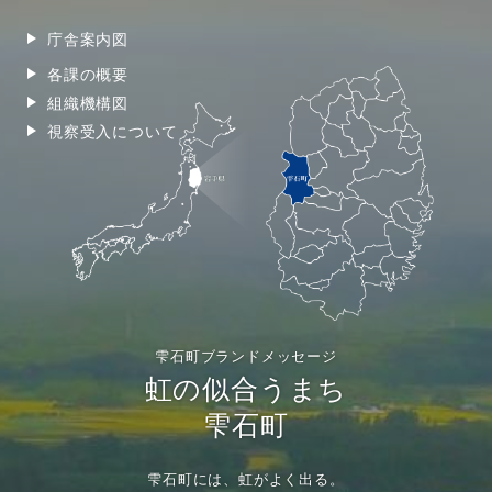
庁舎案内図
各課の概要
組織機構図
視察受入について
雫石町ブランドメッセージ
虹の似合うまち
雫石町
雫石町には、虹がよく出る。