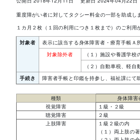
公開日 2018年12月11日
更新日 2024年04月22日
重度障がい者に対してタクシー料金の一部を助成し
１カ月２枚（１回の利用につき１枚まで）のご利用
対象者
表示に該当する身体障害者・療育手帳Ａ
対象除外者
（１）施設や養護学校
（２）自動車税、軽自
手続き
障害者手帳と印鑑を持参し、福祉課にて
種類
身体障害
視覚障害
１級・２級
聴覚障害
２級
上肢障害
１級２級の内
（１）両上肢の
（２）両上肢の