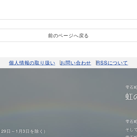
前のページへ戻る
個人情報の取り扱い
お問い合わせ
RSSについて
雫石
虹
雫石
そし
月29日～1月3日を除く）