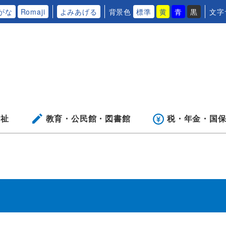
がな
Romaji
よみあげる
背景色
標準
黄
青
黒
文字
福祉
教育・公民館・
図書館
税・年金・
国