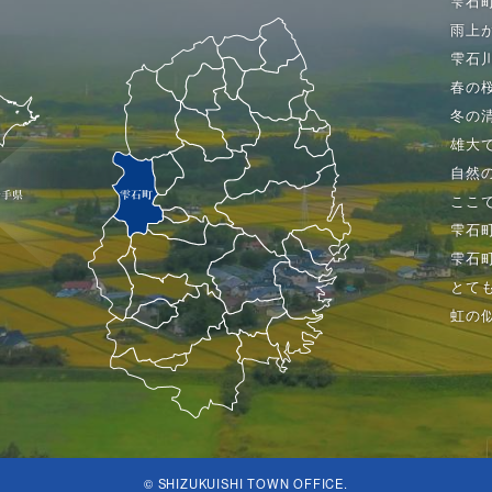
雫石
雨上
雫石
春の
冬の
雄大
自然
ここ
雫石
雫石
とて
虹の
© SHIZUKUISHI TOWN OFFICE.