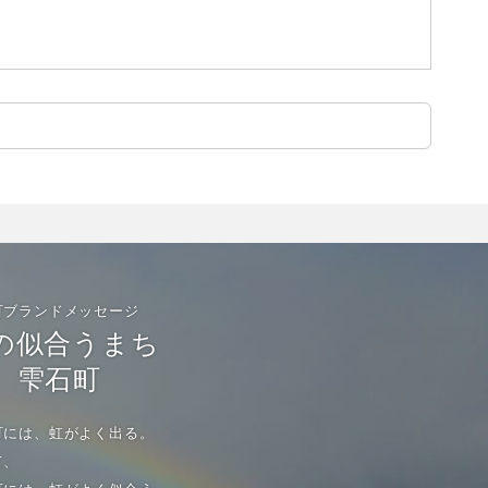
町ブランドメッセージ
の似合うまち
雫石町
町には、虹がよく出る。
て、