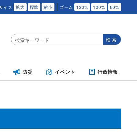
サイズ
拡大
標準
縮小
ズーム
120%
100%
80%
保
防災
イベント
行政情報