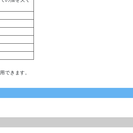
級
級
利用できます。