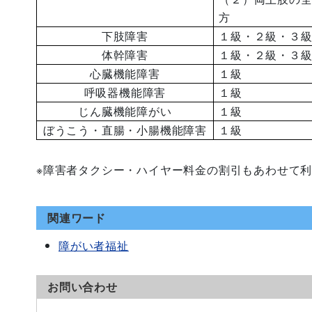
方
下肢障害
１級・２級・３
体幹障害
１級・２級・３
心臓機能障害
１級
呼吸器機能障害
１級
じん臓機能障がい
１級
ぼうこう・直腸・小腸機能障害
１級
※障害者タクシー・ハイヤー料金の割引もあわせて
関連ワード
障がい者福祉
お問い合わせ