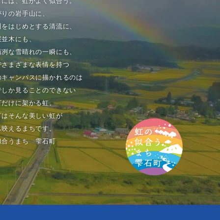
町には、虹がよく似合う。
がりの岩手山に、
川をはじめとする清流に、
桜並木にも、
清冽な雪晴れの一瞬にも、
でさまざまな表情を持つ
のキャンパスに描かれるのは
でしか見ることのできない
町だけに架かる虹。
町はそんな美しい虹が
も映えるまちです。
似合うまち 雫石町