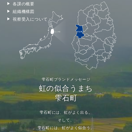
各課の概要
組織機構図
視察受入について
雫石町ブランドメッセージ
虹の似合うまち
雫石町
雫石町には、虹がよく出る。
そして、
雫石町には、虹がよく似合う。