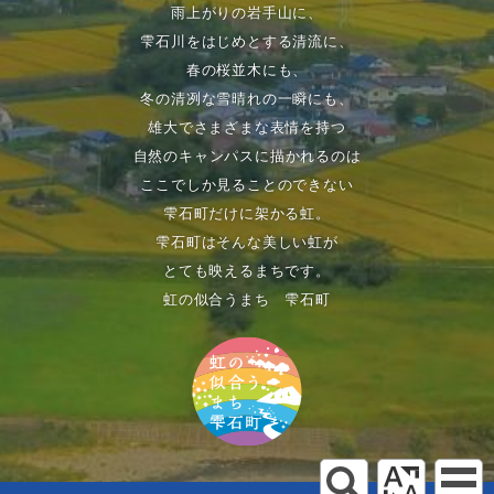
雨上がりの岩手山に、
雫石川をはじめとする清流に、
春の桜並木にも、
冬の清冽な雪晴れの一瞬にも、
雄大でさまざまな表情を持つ
自然のキャンパスに描かれるのは
ここでしか見ることのできない
雫石町だけに架かる虹。
雫石町はそんな美しい虹が
とても映えるまちです。
虹の似合うまち 雫石町