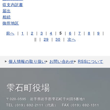
収支内訳書
届出
相続
御所地区
前へ
|
1
|
2
|
3
|
4
|
5
|
6
|
7
|
8
|
9
|
||
|
29
|
30
|
次へ
個人情報の取り扱い
お問い合わせ
RSSについて
雫石町役場
〒020-0595 岩手県岩手郡雫石町千刈田5番地1
TEL（019）692-2111（代表）
FAX（019）692-1311