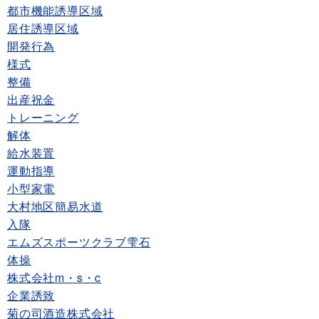
都市機能誘導区域
居住誘導区域
開発行為
様式
整備
出産祝金
トレーニング
解体
給水装置
運動指導
小型家電
大村地区簡易水道
入隊
エムズスポーツクラブ雫石
体操
株式会社m・s・c
企業誘致
菊の司酒造株式会社