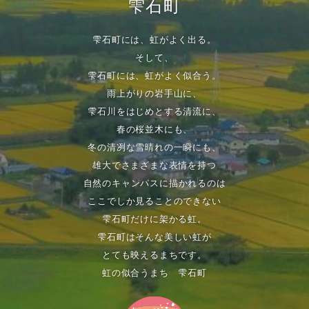
雫石町
雫石町には、虹がよく出る。
そして、
雫石町には、虹がよく似合う。
雨上がりの岩手山に、
雫石川をはじめとする清流に、
春の桜並木にも、
冬の清冽な雪晴れの一瞬にも、
雄大でさまざまな表情を持つ
自然のキャンパスに描かれるのは
ここでしか見ることのできない
雫石町だけに架かる虹。
雫石町はそんな美しい虹が
とても映えるまちです。
虹の似合うまち 雫石町