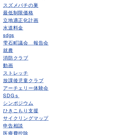
スズメバチの巣
最低制限価格
立地適正化計画
水道料金
sdgs
雫石町議会 報告会
就農
消防クラブ
動画
ストレッチ
放課後児童クラブ
アーチェリー体験会
SDGｓ
シンポジウム
ひきこもり支援
サイクリングマップ
申告相談
医療費控除