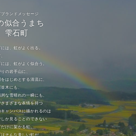
町ブランドメッセージ
の似合うまち
雫石町
町には、虹がよく出る。
て、
町には、虹がよく似合う。
がりの岩手山に、
川をはじめとする清流に、
桜並木にも、
清冽な雪晴れの一瞬にも、
でさまざまな表情を持つ
のキャンパスに描かれるのは
でしか見ることのできない
町だけに架かる虹。
町はそんな美しい虹が