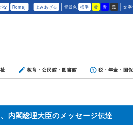
がな
Romaji
よみあげる
背景色
標準
黄
青
黒
文字
福祉
教育・公民館・
図書館
税・年金・
国
進、内閣総理大臣のメッセージ伝達