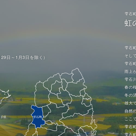
雫石
虹
雫石
そし
月29日～1月3日を除く）
雫石
雨上
雫石
春の
冬の
雄大
自然
ここ
雫石
雫石