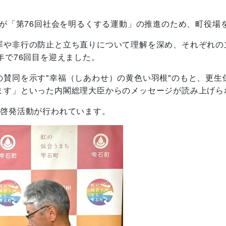
らが「第76回社会を明るくする運動」の推進のため、町役場
罪や非行の防止と立ち直りについて理解を深め、それぞれの
年で76回目を迎えました。
の賛同を示す"幸福（しあわせ）の黄色い羽根"のもと、更生
ます」といった内閣総理大臣からのメッセージが読み上げら
で啓発活動が行われています。