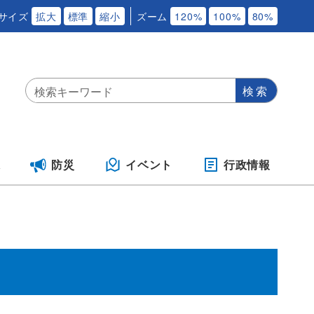
サイズ
拡大
標準
縮小
ズーム
120%
100%
80%
保
防災
イベント
行政情報