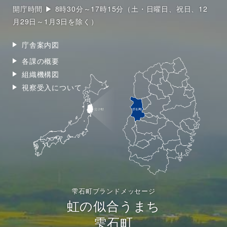
開庁時間 ▶ 8時30分～17時15分（土・日曜日、祝日、12
月29日～1月3日を除く）
庁舎案内図
各課の概要
組織機構図
視察受入について
雫石町ブランドメッセージ
虹の似合うまち
雫石町