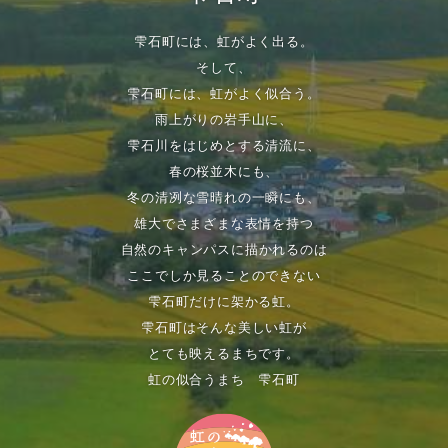
雫石町には、虹がよく出る。
そして、
雫石町には、虹がよく似合う。
雨上がりの岩手山に、
雫石川をはじめとする清流に、
春の桜並木にも、
冬の清冽な雪晴れの一瞬にも、
雄大でさまざまな表情を持つ
自然のキャンパスに描かれるのは
ここでしか見ることのできない
雫石町だけに架かる虹。
雫石町はそんな美しい虹が
とても映えるまちです。
虹の似合うまち 雫石町