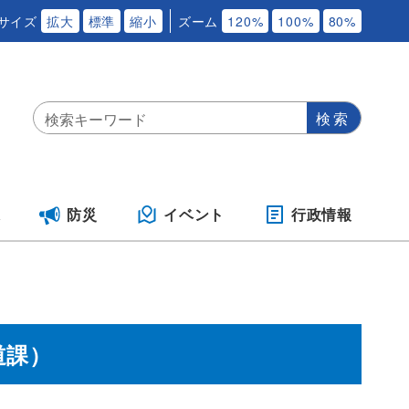
サイズ
拡大
標準
縮小
ズーム
120%
100%
80%
保
防災
イベント
行政情報
道課）