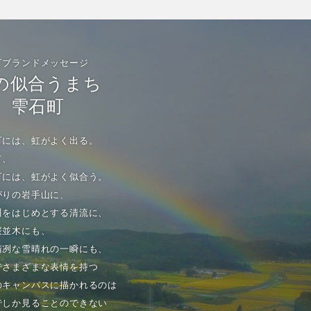
町ブランドメッセージ
の似合うまち
雫石町
町には、虹がよく出る。
て、
町には、虹がよく似合う。
がりの岩手山に、
川をはじめとする清流に、
桜並木にも、
清冽な雪晴れの一瞬にも、
でさまざまな表情を持つ
のキャンパスに描かれるのは
でしか見ることのできない