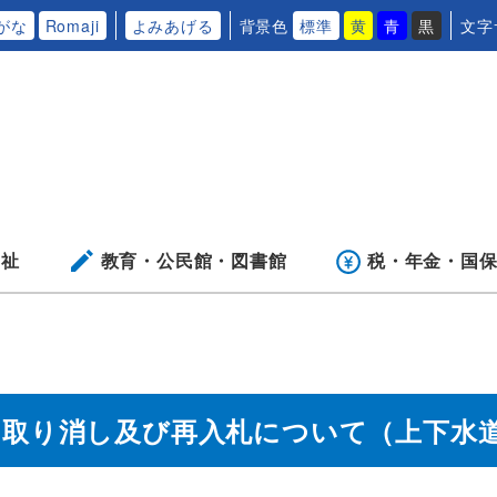
がな
Romaji
よみあげる
背景色
標準
黄
青
黒
文字
福祉
教育・公民館・
図書館
税・年金・
国
の取り消し及び再入札について（上下水