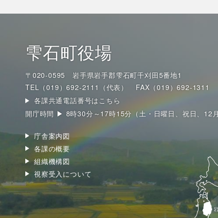
雫石町役場
〒020-0595 岩手県岩手郡雫石町千刈田5番地1
TEL（019）692-2111（代表）
FAX（019）692-1311
各課共通電話番号はこちら
開庁時間 ▶ 8時30分～17時15分（土・日曜日、祝日、12
庁舎案内図
各課の概要
組織機構図
視察受入について