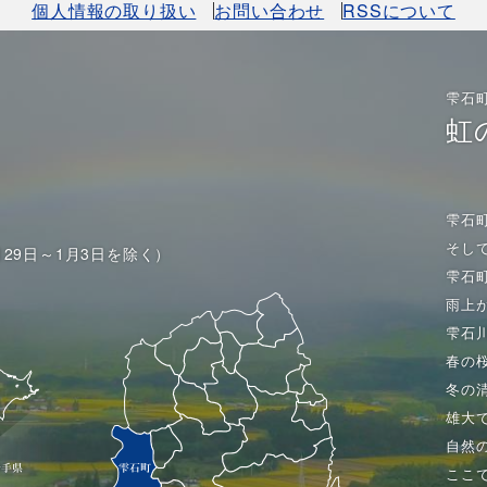
個人情報の取り扱い
お問い合わせ
RSSについて
雫石
虹
雫石
そし
月29日～1月3日を除く）
雫石
雨上
雫石
春の
冬の
雄大
自然
ここ