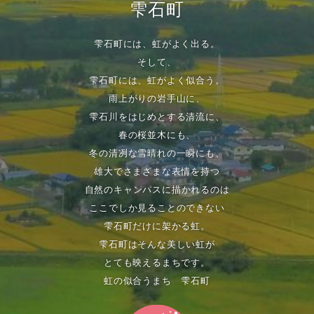
雫石町
雫石町には、虹がよく出る。
そして、
雫石町には、虹がよく似合う。
雨上がりの岩手山に、
雫石川をはじめとする清流に、
春の桜並木にも、
冬の清冽な雪晴れの一瞬にも、
雄大でさまざまな表情を持つ
自然のキャンパスに描かれるのは
ここでしか見ることのできない
雫石町だけに架かる虹。
雫石町はそんな美しい虹が
とても映えるまちです。
虹の似合うまち 雫石町