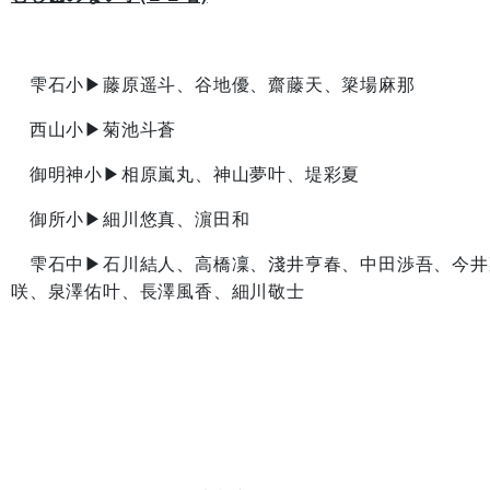
雫石小▶藤原遥斗、谷地優、齋藤天、簗場麻那
西山小▶菊池斗蒼
御明神小▶相原嵐丸、神山夢叶、堤彩夏
御所小▶細川悠真、濵田和
雫石中▶石川結人、高橋凜、淺井亨春、中田渉吾、今井
咲、泉澤佑叶、
長澤風香、細川敬士