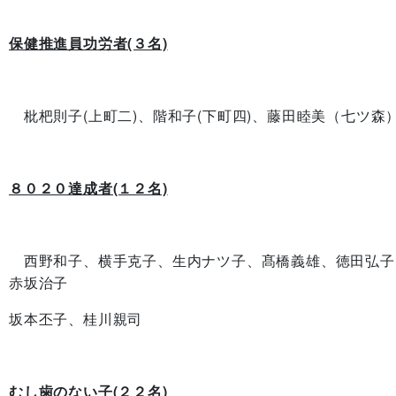
保健推進員功労者(３名)
枇杷則子(上町二)、階和子(下町四)、藤田睦美（七ツ森
８０２０達成者(１２名)
西野和子、横手克子、生内ナツ子、髙橋義雄、徳田弘子
赤坂治子
坂本丕子、桂川親司
むし歯のない子(２２名)