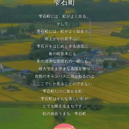
雫石町
雫石町には、虹がよく出る。
そして、
雫石町には、虹がよく似合う。
雨上がりの岩手山に、
雫石川をはじめとする清流に、
春の桜並木にも、
冬の清冽な雪晴れの一瞬にも、
雄大でさまざまな表情を持つ
自然のキャンパスに描かれるのは
ここでしか見ることのできない
雫石町だけに架かる虹。
雫石町はそんな美しい虹が
とても映えるまちです。
虹の似合うまち 雫石町