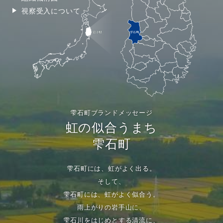
視察受入について
雫石町ブランドメッセージ
虹の似合うまち
雫石町
雫石町には、虹がよく出る。
そして、
雫石町には、虹がよく似合う。
雨上がりの岩手山に、
雫石川をはじめとする清流に、