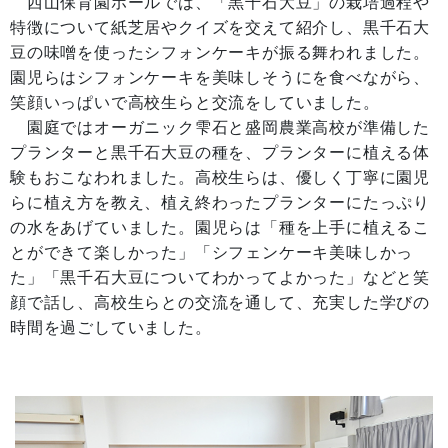
西山保育園ホールでは、「黒千石大豆」の栽培過程や
特徴について紙芝居やクイズを交えて紹介し、黒千石大
豆の味噌を使ったシフォンケーキが振る舞われました。
園児らはシフォンケーキを美味しそうにを食べながら、
笑顔いっぱいで高校生らと交流をしていました。
園庭ではオーガニック雫石と盛岡農業高校が準備した
プランターと黒千石大豆の種を、プランターに植える体
験もおこなわれました。高校生らは、優しく丁寧に園児
らに植え方を教え、植え終わったプランターにたっぷり
の水をあげていました。園児らは「種を上手に植えるこ
とができて楽しかった」「シフェンケーキ美味しかっ
た」「黒千石大豆についてわかってよかった」などと笑
顔で話し、高校生らとの交流を通して、充実した学びの
時間を過ごしていました。