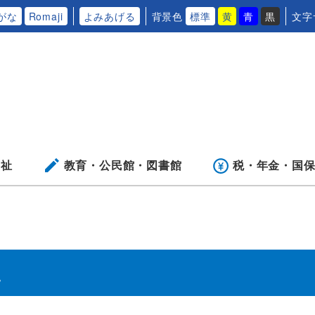
がな
Romaji
よみあげる
背景色
標準
黄
青
黒
文字
福祉
教育・公民館・
図書館
税・年金・
国
た