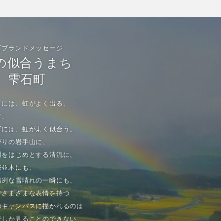
町ブランドメッセージ
の似合うまち
雫石町
町には、虹がよく出る。
て、
町には、虹がよく似合う。
がりの岩手山に、
川をはじめとする清流に、
桜並木にも、
清冽な雪晴れの一瞬にも、
でさまざまな表情を持つ
のキャンパスに描かれるのは
でしか見ることのできない