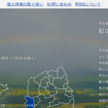
個人情報の取り扱い
お問い合わせ
RSSについて
雫石
虹
雫石
そし
月29日～1月3日を除く）
雫石
雨上
雫石
春の
冬の
雄大
自然
ここ