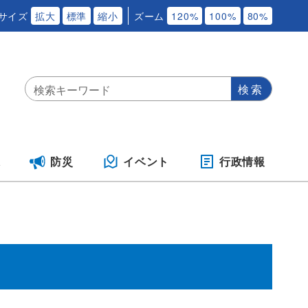
サイズ
拡大
標準
縮小
ズーム
120%
100%
80%
保
防災
イベント
行政情報