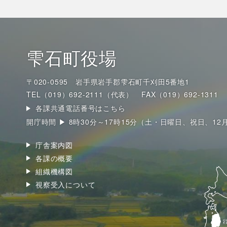
雫石町役場
〒020-0595 岩手県岩手郡雫石町千刈田5番地1
TEL（019）692-2111（代表）
FAX（019）692-1311
各課共通電話番号はこちら
開庁時間 ▶ 8時30分～17時15分（土・日曜日、祝日、12
庁舎案内図
各課の概要
組織機構図
視察受入について