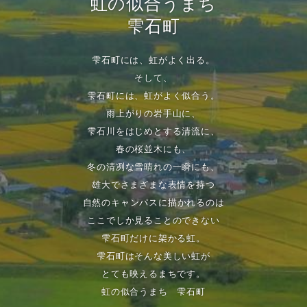
虹の似合うまち
雫石町
雫石町には、虹がよく出る。
そして、
雫石町には、虹がよく似合う。
雨上がりの岩手山に、
雫石川をはじめとする清流に、
春の桜並木にも、
冬の清冽な雪晴れの一瞬にも、
雄大でさまざまな表情を持つ
自然のキャンパスに描かれるのは
ここでしか見ることのできない
雫石町だけに架かる虹。
雫石町はそんな美しい虹が
とても映えるまちです。
虹の似合うまち 雫石町