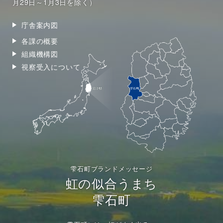
月29日～1月3日を除く）
庁舎案内図
各課の概要
組織機構図
視察受入について
雫石町ブランドメッセージ
虹の似合うまち
雫石町