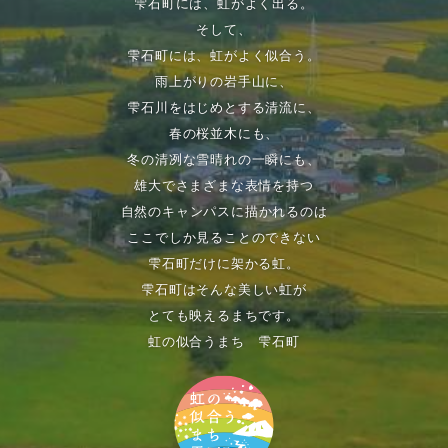
雫石町には、虹がよく出る。
そして、
雫石町には、虹がよく似合う。
雨上がりの岩手山に、
雫石川をはじめとする清流に、
春の桜並木にも、
冬の清冽な雪晴れの一瞬にも、
雄大でさまざまな表情を持つ
自然のキャンパスに描かれるのは
ここでしか見ることのできない
雫石町だけに架かる虹。
雫石町はそんな美しい虹が
とても映えるまちです。
虹の似合うまち 雫石町