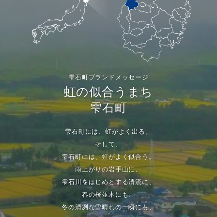
雫石町ブランドメッセージ
虹の似合うまち
雫石町
雫石町には、虹がよく出る。
そして、
雫石町には、虹がよく似合う。
雨上がりの岩手山に、
雫石川をはじめとする清流に、
春の桜並木にも、
冬の清冽な雪晴れの一瞬にも、