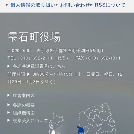
個人情報の取り扱い
お問い合わせ
RSSについて
雫石町役場
〒020-0595 岩手県岩手郡雫石町千刈田5番地1
TEL（019）692-2111（代表）
FAX（019）692-1311
各課共通電話番号はこちら
開庁時間 ▶ 8時30分～17時15分（土・日曜日、祝日、12
月29日～1月3日を除く）
庁舎案内図
各課の概要
組織機構図
視察受入について