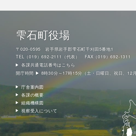
雫石町役場
〒020-0595 岩手県岩手郡雫石町千刈田5番地1
TEL（019）692-2111（代表）
FAX（019）692-1311
各課共通電話番号はこちら
開庁時間 ▶ 8時30分～17時15分（土・日曜日、祝日、12
庁舎案内図
各課の概要
組織機構図
視察受入について