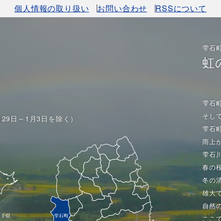
個人情報の取り扱い
お問い合わせ
RSSについて
雫石
虹
雫石
そし
月29日～1月3日を除く）
雫石
雨上
雫石
春の
冬の
雄大
自然
ここ