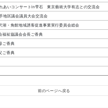
ふれあいコンサートin雫石 東京藝術大学有志との交流会
岩手地区議会議員大会交流会
沢湖・角館地域誘客促進事業実行委員会総会
会福祉協議会会長ご香典
母ご香典
父ご香典
前のページへ戻る