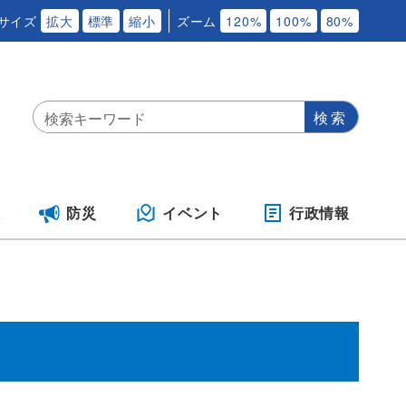
サイズ
拡大
標準
縮小
ズーム
120%
100%
80%
保
防災
イベント
行政情報