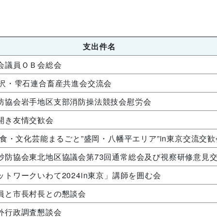
支出件名
会議員ＯＢ会総会
滝沢・雫石連合畜産共進会交流会
防協会岩手地区支部消防操法競技会慰労会
開き友情交歓会
旅・食・文化芸能まるごと”盛岡・八幡平エリア”in東京交流交歓
砂防協会東北地区協議会第73回通常総会及び視察研修意見
ットワークいわて2024in東京」講師を囲む会
員と市長村長との懇談会
外行政調査懇談会