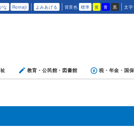
がな
Romaji
よみあげる
背景色
標準
黄
青
黒
文字
福祉
教育・公民館・
図書館
税・年金・
国