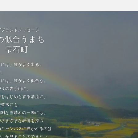
町ブランドメッセージ
の似合うまち
雫石町
町には、虹がよく出る。
て、
町には、虹がよく似合う。
がりの岩手山に、
川をはじめとする清流に、
桜並木にも、
清冽な雪晴れの一瞬にも、
でさまざまな表情を持つ
のキャンパスに描かれるのは
でしか見ることのできない