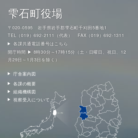
雫石町役場
〒020-0595 岩手県岩手郡雫石町千刈田5番地1
TEL（019）692-2111（代表）
FAX（019）692-1311
各課共通電話番号はこちら
開庁時間 ▶ 8時30分～17時15分（土・日曜日、祝日、12
月29日～1月3日を除く）
庁舎案内図
各課の概要
組織機構図
視察受入について