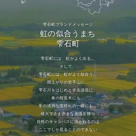
雫石町ブランドメッセージ
虹の似合うまち
雫石町
雫石町には、虹がよく出る。
そして、
雫石町には、虹がよく似合う。
雨上がりの岩手山に、
雫石川をはじめとする清流に、
春の桜並木にも、
冬の清冽な雪晴れの一瞬にも、
雄大でさまざまな表情を持つ
自然のキャンパスに描かれるのは
ここでしか見ることのできない